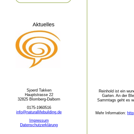
Aktuelles
Sjoerd Takken
Reinhold ist ein wu
Hauptstrasse 22
Garten. An der Bl
32825 Blomberg-Dalborn
Sammtags geht es wie
0175-1960516
info@naturallifebuilding.de
Mehr Information:
htt
Impressum
Datenschutzerklärung